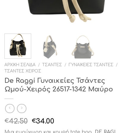
ΑΡΧΙΚΉ ΣΕΛΊΔΑ
/
ΤΣΆΝΤΕΣ
/
ΓΥΝΑΙΚΕΊΕΣ ΤΣΆΝΤΕΣ
/
ΤΣΆΝΤΕΣ ΧΕΙΡΌΣ
De Raggi Γυναικείες Τσάντες
Ωμού-Χειρός 26517-1342 Μαύρο
Original
Η
42.50
34.00
€
€
price
τρέχουσα
Μια ευρύχωρη και κομψή tote bag
DE RAGI