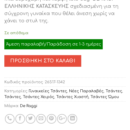
was:
τιμή
ΕΛΛΗΝΙΚΗΣ ΚΑΤΑΣΚΕΥΗΣ
σχεδιασμένη για τη
€42.50.
είναι:
σύγχρονη γυναίκα που θέλει άνεση χωρίς να
€34.00.
χάνει το στυλ της.
Σε απόθεμα
Άμεση παραλαβή/Παράδοση σε 1-3 ημέρες
ΠΡΟΣΘΉΚΗ ΣΤΟ ΚΑΛΆΘΙ
Κωδικός προϊόντος:
26517-1342
Κατηγορίες:
Γυναικείες Τσάντες
,
Νέες Παραλαβές
,
Τσάντες
,
Τσάντες
,
Τσάντες Χειρός
,
Τσάντες Χιαστή
,
Τσάντες Ώμου
Μάρκα:
De Raggi