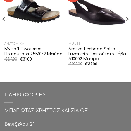
ΑΝΑΤΟΜΙΚΆ
MULES
My soft Γυναικεία
Arezzo Fechado Salto
Παπούτσια 25M072 Μαύρο
Γυναικεία Παπούτσια Γόβα
A10002 Μαύρο
Original
Η
€
39.00
€
31.00
price
τρέχουσα
Original
Η
€
109.00
€
39.00
was:
τιμή
price
τρέχουσα
€39.00.
είναι:
was:
τιμή
€31.00.
€109.00.
είναι:
€39.00.
ΠΛΗΡΟΦΟΡΊΕΣ
ΜΠΑΓΙΩΤΑΣ ΧΡΗΣΤΟΣ ΚΑΙ ΣΙΑ ΟΕ
Βενιζελου 21
,