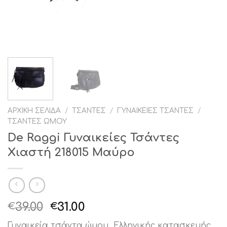
ΑΡΧΙΚΉ ΣΕΛΊΔΑ
/
ΤΣΆΝΤΕΣ
/
ΓΥΝΑΙΚΕΊΕΣ ΤΣΆΝΤΕΣ
/
ΤΣΆΝΤΕΣ ΏΜΟΥ
De Raggi Γυναικείες Τσάντες
Χιαστή 218015 Μαύρο
Original
Η
39.00
31.00
€
€
price
τρέχουσα
Γυναικεία τσάντα ώμου Ελληνικής κατασκευής