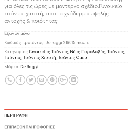
was:
τιμή
για όλες τις ώρες με μοντέρνο σχέδιο.Γυναικεία
€39.00.
είναι:
τσάντα χιαστή, απο τεχνόδερμα υψηλής
€31.00.
αντοχής & ποιότητας
Εξαντλημένο
Κωδικός προϊόντος:
de raggi 218015 mauro
Κατηγορίες:
Γυναικείες Τσάντες
,
Νέες Παραλαβές
,
Τσάντες
,
Τσάντες
,
Τσάντες Χιαστή
,
Τσάντες Ώμου
Μάρκα:
De Raggi
ΠΕΡΙΓΡΑΦΉ
ΕΠΙΠΛΈΟΝ ΠΛΗΡΟΦΟΡΊΕΣ