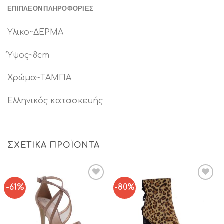
ΕΠΙΠΛΈΟΝ ΠΛΗΡΟΦΟΡΊΕΣ
Υλικο~ΔΕΡΜΑ
Ύψος~8cm
Χρώμα~ΤΑΜΠΑ
Ελληνικός κατασκευής
ΣΧΕΤΙΚΆ ΠΡΟΪΌΝΤΑ
-61%
-80%
Add to
Add to
Wishlist
Wishlist