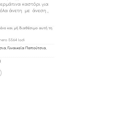
ερμάτινα καστόρι για
σόλα άνετη με άνεση ,
μένο και μή διαθέσιμο αυτή τη
ero 5564 ladi
σια
,
Γυναικεία Παπούτσια
,
l