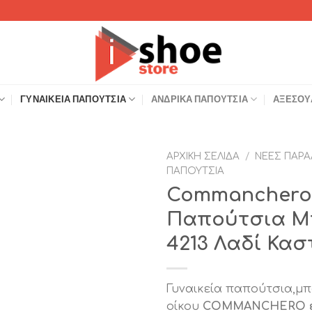
ΓΥΝΑΙΚΕΊΑ ΠΑΠΟΎΤΣΙΑ
ΑΝΔΡΙΚΆ ΠΑΠΟΎΤΣΙΑ
ΑΞΕΣΟΥ
ΑΡΧΙΚΉ ΣΕΛΊΔΑ
/
ΝΈΕΣ ΠΑΡΑ
ΠΑΠΟΎΤΣΙΑ
Add to
Commanchero 
Wishlist
Παπούτσια Μπ
4213 Λαδί Κασ
Γυναικεία παπούτσια,μπ
οίκου
COMMANCHERO ελ