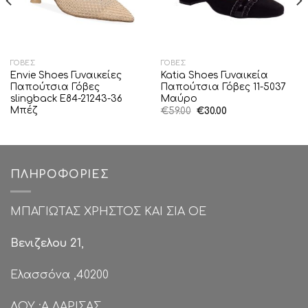
ΓΌΒΕΣ
ΓΌΒΕΣ
Envie Shoes Γυναικείες
Katia Shoes Γυναικεία
Παπούτσια Γόβες
Παπούτσια Γόβες 11-5037
slingback E84-21243-36
Μαύρο
Μπέζ
Original
Η
€
59.00
€
30.00
price
τρέχουσα
was:
τιμή
€59.00.
είναι:
€30.00.
ΠΛΗΡΟΦΟΡΊΕΣ
ΜΠΑΓΙΩΤΑΣ ΧΡΗΣΤΟΣ ΚΑΙ ΣΙΑ ΟΕ
Βενιζελου 21
,
Ελασσόνα ,40200
ΔΟΥ :Α ΛΑΡΙΣΑΣ