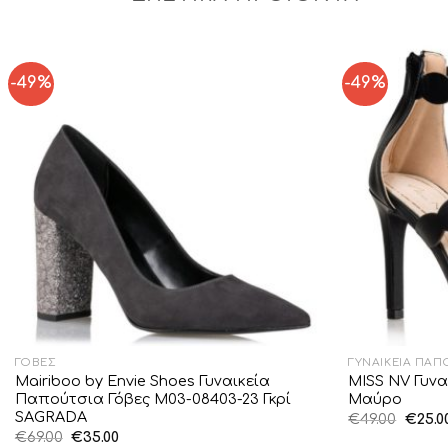
-49%
-49%
Add to
Wishlist
ΓΌΒΕΣ
ΓΥΝΑΙΚΕΊΑ ΠΑΠ
Mairiboo by Envie Shoes Γυναικεία
MISS NV Γυνα
Παπούτσια Γόβες M03-08403-23 Γκρί
Μαύρο
SAGRADA
Origin
€
49.00
€
25.0
price
Original
Η
€
69.00
€
35.00
was: