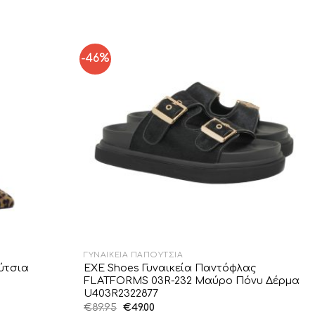
-46%
Add to
Add to
Wishlist
Wishlist
ΓΥΝΑΙΚΕΊΑ ΠΑΠΟΎΤΣΙΑ
ύτσια
EXE Shoes Γυναικεία Παντόφλας
FLATFORMS 03R-232 Μαύρο Πόνυ Δέρμα
U403R2322877
Original
Η
€
89.95
€
49.00