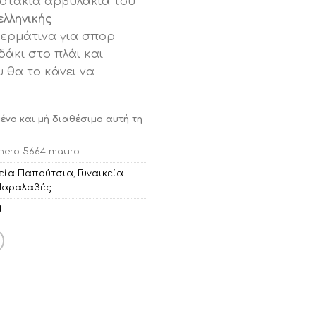
ποτάκια αρβυλάκια του
ληνικής
ερμάτινα για σπορ
δάκι στο πλάι και
 θα το κάνει να
μένο και μή διαθέσιμο αυτή τη
ero 5664 mauro
κεία Παπούτσια
,
Γυναικεία
Παραλαβές
l