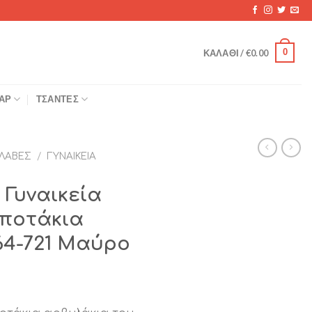
0
ΚΑΛΆΘΙ /
€
0.00
ΆΡ
ΤΣΆΝΤΕΣ
ΛΑΒΈΣ
/
ΓΥΝΑΙΚΕΊΑ
Γυναικεία
ποτάκια
64-721 Μαύρο