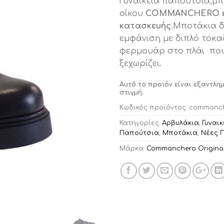
Γυναικεία παπούτσια,μ
οίκου
COMMANCHERO ελ
κατασκευής
.Μποτάκια δ
εμφάνιση με διπλό τοκα
φερμουάρ στο πλάι που
ξεχωρίζει.
Αυτό το προϊόν είναι εξαντλη
στιγμή.
Κωδικός προϊόντος:
commanch
Κατηγορίες:
Αρβυλάκια
,
Γυναι
Παπούτσια
,
Μποτάκια
,
Νέες 
Μάρκα:
Commanchero Origina