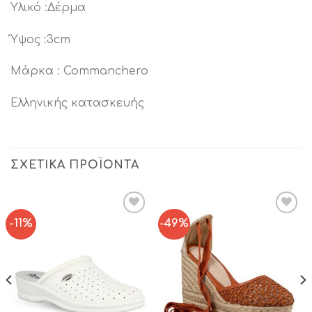
Υλικό :Δέρμα
Ύψος :3cm
Μάρκα : Commanchero
Ελληνικής κατασκευής
ΣΧΕΤΙΚΆ ΠΡΟΪΌΝΤΑ
-11%
-49%
Add to
Add to
Wishlist
Wishlist