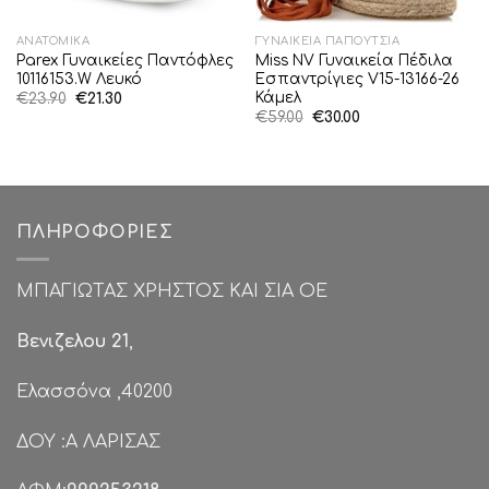
ΑΝΑΤΟΜΙΚΆ
ΓΥΝΑΙΚΕΊΑ ΠΑΠΟΎΤΣΙΑ
Parex Γυναικείες Παντόφλες
Miss NV Γυναικεία Πέδιλα
10116153.W Λευκό
Εσπαντρίγιες V15-13166-26
Κάμελ
Original
Η
€
23.90
€
21.30
price
τρέχουσα
Original
Η
€
59.00
€
30.00
was:
τιμή
price
τρέχουσα
€23.90.
είναι:
was:
τιμή
€21.30.
€59.00.
είναι:
€30.00.
ΠΛΗΡΟΦΟΡΊΕΣ
ΜΠΑΓΙΩΤΑΣ ΧΡΗΣΤΟΣ ΚΑΙ ΣΙΑ ΟΕ
Βενιζελου 21
,
Ελασσόνα ,40200
ΔΟΥ :Α ΛΑΡΙΣΑΣ