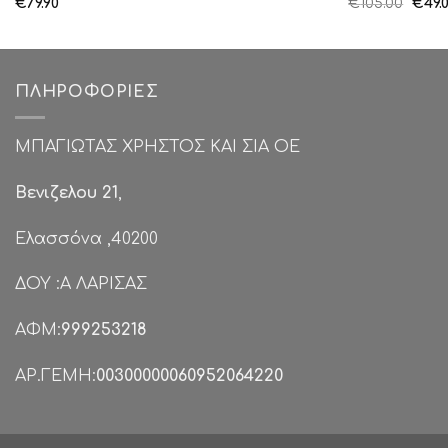
Origi
€
79.90
€
105.00
€
49.
price
was:
€105.
ΠΛΗΡΟΦΟΡΊΕΣ
ΜΠΑΓΙΩΤΑΣ ΧΡΗΣΤΟΣ ΚΑΙ ΣΙΑ ΟΕ
Βενιζελου 21
,
Ελασσόνα ,40200
ΔΟΥ :Α ΛΑΡΙΣΑΣ
ΑΦΜ:
999253218
ΑΡ.ΓΕΜΗ:
00300000060952064220