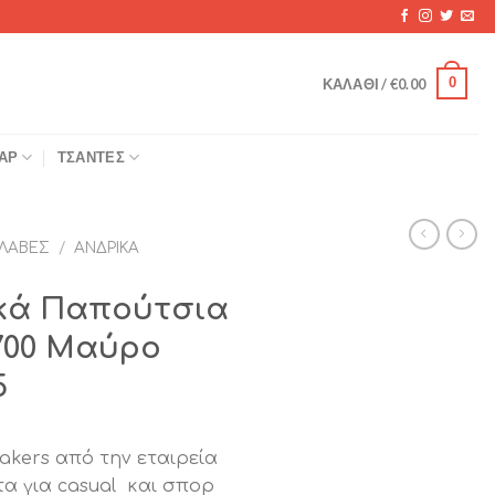
0
ΚΑΛΆΘΙ /
€
0.00
ΆΡ
ΤΣΆΝΤΕΣ
ΛΑΒΈΣ
/
ΑΝΔΡΙΚΆ
ικά Παπούτσια
-700 Μαύρο
5
akers από την εταιρεία
ετα για casual και σπορ