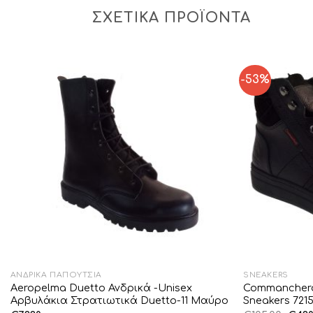
ΣΧΕΤΙΚΆ ΠΡΟΪΌΝΤΑ
-53%
Add to
Wishlist
ΑΝΔΡΙΚΆ ΠΑΠΟΎΤΣΙΑ
SNEAKERS
Aeropelma Duetto Ανδρικά -Unisex
Commancher
Αρβυλάκια Στρατιωτικά Duetto-11 Μαύρο
Sneakers 721