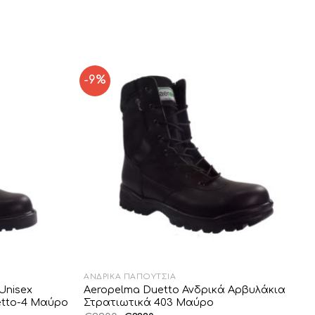
-9%
Add to
Add to
Wishlist
Wishlist
ΑΝΔΡΙΚΆ ΠΑΠΟΎΤΣΙΑ
Unisex
Aeropelma Duetto Ανδρικά Αρβυλάκια
etto-4 Μαύρο
Στρατιωτικά 403 Μαύρο