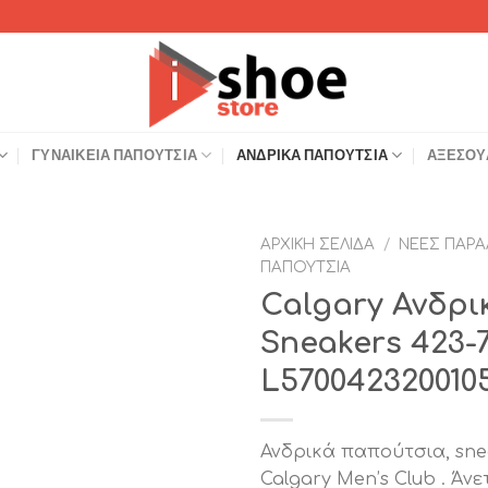
ΓΥΝΑΙΚΕΊΑ ΠΑΠΟΎΤΣΙΑ
ΑΝΔΡΙΚΆ ΠΑΠΟΎΤΣΙΑ
ΑΞΕΣΟΥ
ΑΡΧΙΚΉ ΣΕΛΊΔΑ
/
ΝΈΕΣ ΠΑΡΑ
ΠΑΠΟΎΤΣΙΑ
Add to
Calgary Ανδρ
Wishlist
Sneakers 423
L570042320010
Ανδρικά παπούτσια, sne
Calgary Men’s Club . Άν