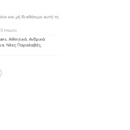
μένο και μή διαθέσιμο αυτή τη
23 mauro
ers
,
Αθλητικά
,
Ανδρικά
ια
,
Νέες Παραλαβές
,