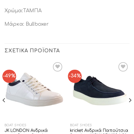
Χρώμα:ΤΑΜΠΑ
Μάρκα: Bullboxer
ΣΧΕΤΙΚΆ ΠΡΟΪΌΝΤΑ
-49%
-34%
Add to
Add to
Wishlist
Wishlist
BOAT SHOES
BOAT SHOES
JK LONDON Ανδρικά
kricket Ανδρικά Παπούτσια