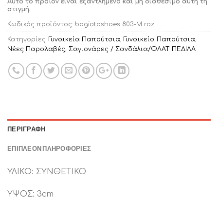
Αυτό το προϊόν είναι εξαντλημένο και μή διαθέσιμο αυτή τη
στιγμή.
Κωδικός προϊόντος:
bagiotashoes 803-M roz
Κατηγορίες:
Γυναικεία Παπούτσια
,
Γυναικεία Παπούτσια
,
Νέες Παραλαβές
,
Σαγιονάρες / Σανδάλια/ΦΛΑΤ ΠΕΔΙΛΑ
ΠΕΡΙΓΡΑΦΉ
ΕΠΙΠΛΈΟΝ ΠΛΗΡΟΦΟΡΊΕΣ
ΥΛΙΚΟ: ΣΥΝΘΕΤΙΚΟ
ΥΨΟΣ: 3cm