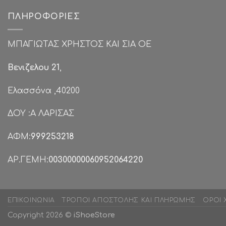
ΠΛΗΡΟΦΟΡΊΕΣ
ΜΠΑΓΙΩΤΑΣ ΧΡΗΣΤΟΣ ΚΑΙ ΣΙΑ ΟΕ
Βενιζελου 21
,
Ελασσόνα ,40200
ΔΟΥ :Α ΛΑΡΙΣΑΣ
ΑΦΜ:
999253218
ΑΡ.ΓΕΜΗ:
00300000060952064220
ΕΠΙΚΟΙΝΩΝΊΑ
ΤΡΌΠΟΙ ΑΠΟΣΤΟΛΉΣ ΚΑΙ ΠΛΗΡΩΜΉΣ
ΌΡΟΙ 
Copyright 2026 ©
iShoeStore