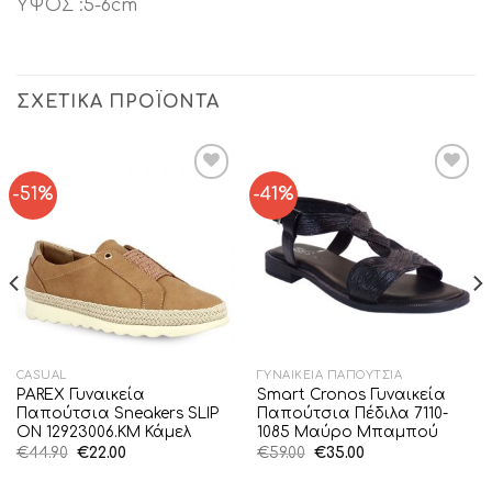
ΥΨΟΣ :5-6cm
ΣΧΕΤΙΚΆ ΠΡΟΪΌΝΤΑ
-51%
-41%
Add to
Add to
Wishlist
Wishlist
CASUAL
ΓΥΝΑΙΚΕΊΑ ΠΑΠΟΎΤΣΙΑ
PAREX Γυναικεία
Smart Cronos Γυναικεία
Παπούτσια Sneakers SLIP
Παπούτσια Πέδιλα 7110-
ON 12923006.KM Κάμελ
1085 Μαύρο Μπαμπού
Original
Η
Original
Η
€
44.90
€
22.00
€
59.00
€
35.00
price
τρέχουσα
price
τρέχουσα
was:
τιμή
was:
τιμή