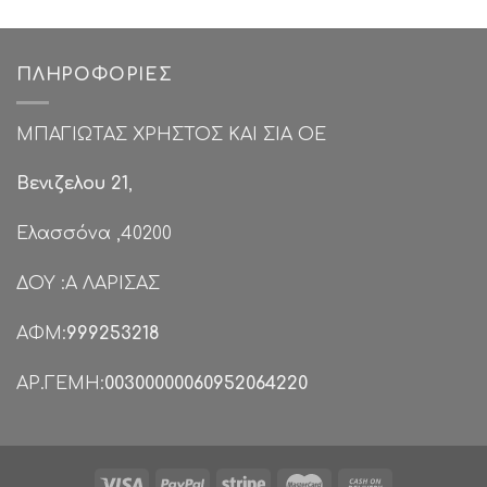
€44.90.
είναι:
€59.00.
είναι:
€22.00.
€35.00.
ΠΛΗΡΟΦΟΡΊΕΣ
ΜΠΑΓΙΩΤΑΣ ΧΡΗΣΤΟΣ ΚΑΙ ΣΙΑ ΟΕ
Βενιζελου 21
,
Ελασσόνα ,40200
ΔΟΥ :Α ΛΑΡΙΣΑΣ
ΑΦΜ:
999253218
ΑΡ.ΓΕΜΗ:
00300000060952064220