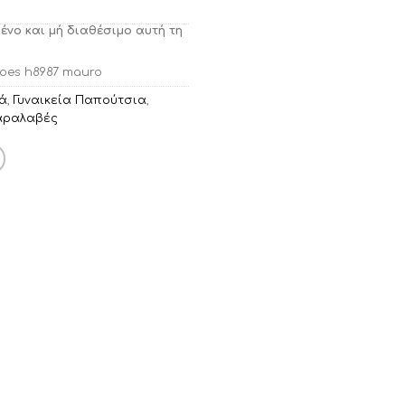
μένο και μή διαθέσιμο αυτή τη
oes h8987 mauro
κά
,
Γυναικεία Παπούτσια
,
αραλαβές