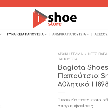
ΓΥΝΑΙΚΕΊΑ ΠΑΠΟΎΤΣΙΑ
ΑΝΔΡΙΚΆ ΠΑΠΟΎΤΣΙΑ
ΑΞΕΣΟΥ
ΑΡΧΙΚΉ ΣΕΛΊΔΑ
/
ΝΈΕΣ ΠΑΡΑ
ΠΑΠΟΎΤΣΙΑ
Add to
Bagiota Shoes
Wishlist
Παπούτσια Sn
Αθλητικά H89
Γυναικεία παπούτσια αθ
σπορ εμφανίσεις .