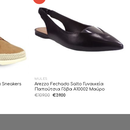
Wishlist
Wishlist
MULES
 Sneakers
Arezzo Fechado Salto Γυναικεία
Παπούτσια Γόβα A10002 Μαύρο
Original
Η
€
109.00
€
39.00
price
τρέχουσα
was:
τιμή
€109.00.
είναι:
€39.00.