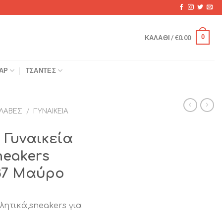
0
ΚΑΛΆΘΙ /
€
0.00
ΆΡ
ΤΣΆΝΤΕΣ
ΛΑΒΈΣ
/
ΓΥΝΑΙΚΕΊΑ
 Γυναικεία
eakers
87 Μαύρο
λητικά,sneakers για