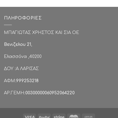
€99.00.
είναι:
€39.00.
ΠΛΗΡΟΦΟΡΊΕΣ
ΜΠΑΓΙΩΤΑΣ ΧΡΗΣΤΟΣ ΚΑΙ ΣΙΑ ΟΕ
Βενιζελου 21
,
Ελασσόνα ,40200
ΔΟΥ :Α ΛΑΡΙΣΑΣ
ΑΦΜ:
999253218
ΑΡ.ΓΕΜΗ:
00300000060952064220