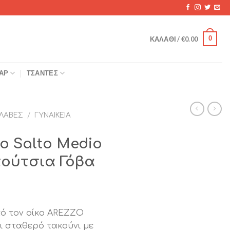
0
ΚΑΛΆΘΙ /
€
0.00
ΆΡ
ΤΣΆΝΤΕΣ
ΛΑΒΈΣ
/
ΓΥΝΑΙΚΕΊΑ
o Salto Medio
πούτσια Γόβα
πό τον οίκο AREZZO
ι σταθερό τακούνι με