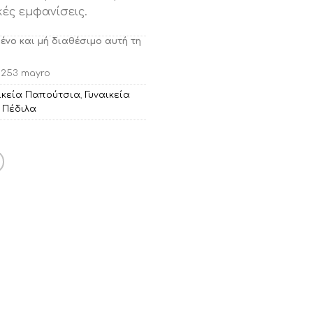
κές εμφανίσεις.
μένο και μή διαθέσιμο αυτή τη
0253 mayro
ικεία Παπούτσια
,
Γυναικεία
,
Πέδιλα