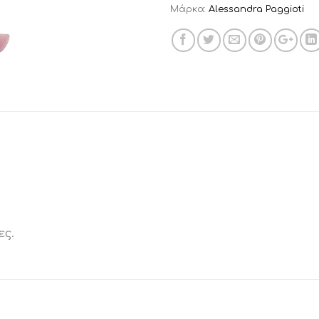
Μάρκα:
Alessandra Paggioti
ες.