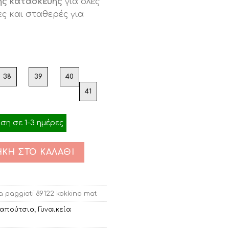
ής κατασκευής
για όλες
ή
ες και σταθερές για
ι:
00.
38
39
40
41
η σε 1-3 ημέρες
ΚΗ ΣΤΟ ΚΑΛΆΘΙ
a paggioti 89122 kokkino mat
Παπούτσια
,
Γυναικεία