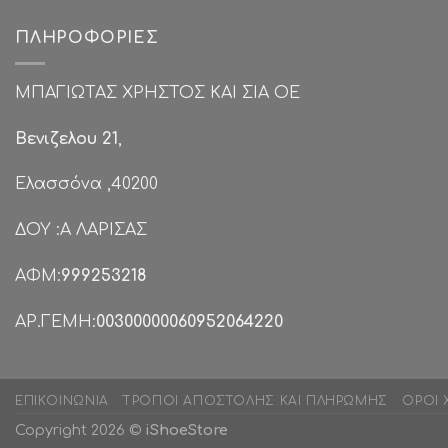
€35.00.
ΠΛΗΡΟΦΟΡΊΕΣ
ΜΠΑΓΙΩΤΑΣ ΧΡΗΣΤΟΣ ΚΑΙ ΣΙΑ ΟΕ
Βενιζελου 21
,
Ελασσόνα ,40200
ΔΟΥ :Α ΛΑΡΙΣΑΣ
ΑΦΜ:
999253218
ΑΡ.ΓΕΜΗ:
00300000060952064220
ΕΠΙΚΟΙΝΩΝΊΑ
ΤΡΌΠΟΙ ΑΠΟΣΤΟΛΉΣ ΚΑΙ ΠΛΗΡΩΜΉΣ
ΌΡΟΙ 
Copyright 2026 ©
iShoeStore