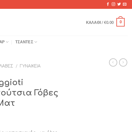
0
ΚΑΛΆΘΙ /
€
0.00
ΆΡ
ΤΣΆΝΤΕΣ
ΛΑΒΈΣ
/
ΓΥΝΑΙΚΕΊΑ
ggioti
πούτσια Γόβες
 Ματ
χουσα