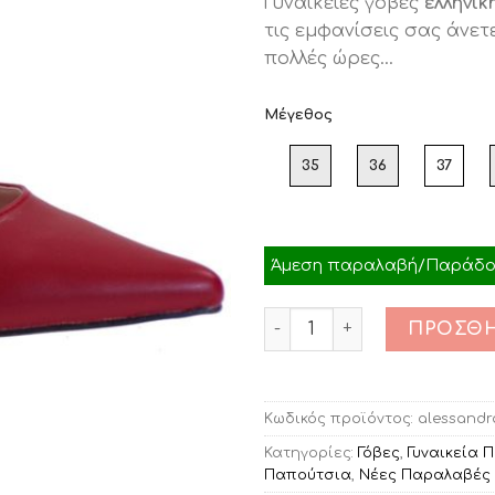
Γυναικείες γόβες
ελληνικ
was:
τιμ
τις εμφανίσεις σας άνετ
€59.00.
είνα
πολλές ώρες…
€47.
Μέγεθος
35
36
37
Άμεση παραλαβή/Παράδοσ
Ποσότητα
ΠΡΟΣΘΉ
Κωδικός προϊόντος:
alessandr
Κατηγορίες:
Γόβες
,
Γυναικεία 
Παπούτσια
,
Νέες Παραλαβές