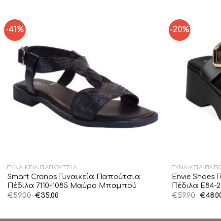
-41%
-20%
Add to
Wishlist
ΓΥΝΑΙΚΕΊΑ ΠΑΠΟΎΤΣΙΑ
ΓΥΝΑΙΚΕΊΑ ΠΑΠ
Smart Cronos Γυναικεία Παπούτσια
Envie Shoes 
Πέδιλα 7110-1085 Μαύρο Μπαμπού
Πέδιλα E84-
Original
Η
Origin
€
59.00
€
35.00
€
59.90
€
48.0
price
τρέχουσα
price
was:
τιμή
was:
€59.00.
είναι:
€59.90