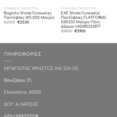
ΓΥΝΑΙΚΕΊΑ ΠΑΠΟΎΤΣΙΑ
ΓΥΝΑΙΚΕΊΑ ΠΑΠΟΎΤΣΙΑ
Bagiota Shoes Γυναικείες
EXE Shoes Γυναικεία
Παντόφλες WS-2012 Μαύρο
Παντόφλας FLATFORMS
03R-232 Μαύρο Πόνυ
Original
Η
€
29.00
€
23.00
price
τρέχουσα
Δέρμα U403R2322877
was:
τιμή
Original
Η
€
89.95
€
39.00
€29.00.
είναι:
price
τρέχουσα
€23.00.
was:
τιμή
€89.95.
είναι:
€39.00.
ΠΛΗΡΟΦΟΡΊΕΣ
ΜΠΑΓΙΩΤΑΣ ΧΡΗΣΤΟΣ ΚΑΙ ΣΙΑ ΟΕ
Βενιζελου 21
,
Ελασσόνα ,40200
ΔΟΥ :Α ΛΑΡΙΣΑΣ
ΑΦΜ:
999253218