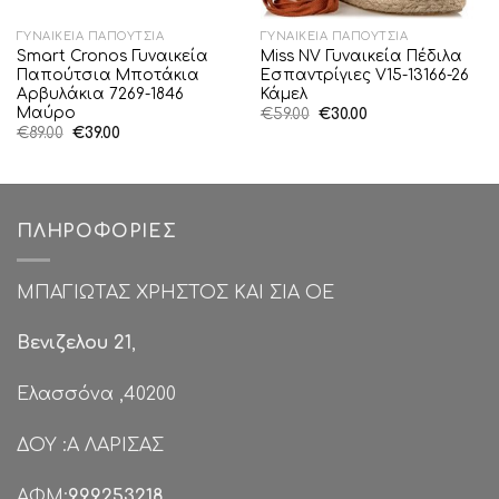
ΓΥΝΑΙΚΕΊΑ ΠΑΠΟΎΤΣΙΑ
ΓΥΝΑΙΚΕΊΑ ΠΑΠΟΎΤΣΙΑ
Smart Cronos Γυναικεία
Miss NV Γυναικεία Πέδιλα
Παπούτσια Μποτάκια
Εσπαντρίγιες V15-13166-26
Αρβυλάκια 7269-1846
Κάμελ
Μαύρο
Original
Η
€
59.00
€
30.00
price
τρέχουσα
Original
Η
€
89.00
€
39.00
was:
τιμή
price
τρέχουσα
€59.00.
είναι:
was:
τιμή
€30.00.
€89.00.
είναι:
€39.00.
ΠΛΗΡΟΦΟΡΊΕΣ
ΜΠΑΓΙΩΤΑΣ ΧΡΗΣΤΟΣ ΚΑΙ ΣΙΑ ΟΕ
Βενιζελου 21
,
Ελασσόνα ,40200
ΔΟΥ :Α ΛΑΡΙΣΑΣ
ΑΦΜ:
999253218