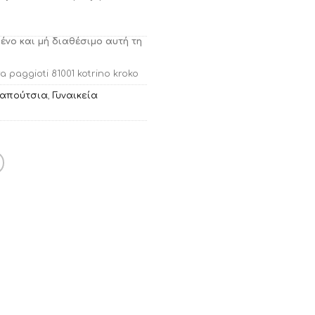
μένο και μή διαθέσιμο αυτή τη
a paggioti 81001 kotrino kroko
Παπούτσια
,
Γυναικεία