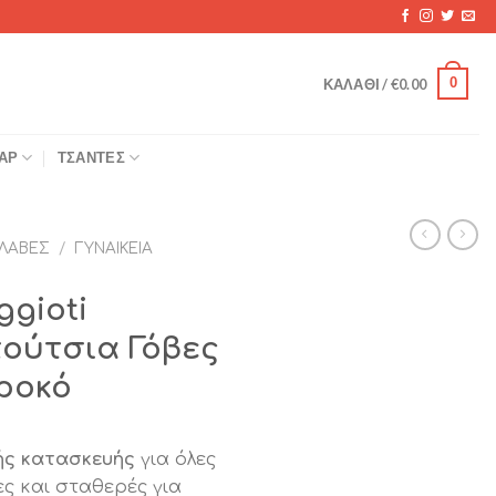
0
ΚΑΛΆΘΙ /
€
0.00
ΆΡ
ΤΣΆΝΤΕΣ
ΛΑΒΈΣ
/
ΓΥΝΑΙΚΕΊΑ
ggioti
πούτσια Γόβες
Κροκό
ής κατασκευής
για όλες
ες και σταθερές για