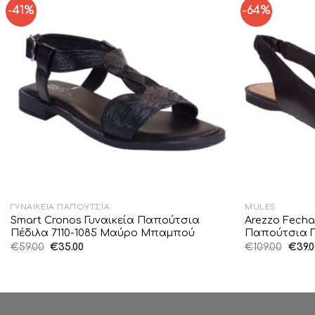
-41%
-64%
Add to
Wishlist
ΓΥΝΑΙΚΕΊΑ ΠΑΠΟΎΤΣΙΑ
MULES
Smart Cronos Γυναικεία Παπούτσια
Arezzo Fecha
Πέδιλα 7110-1085 Μαύρο Μπαμπού
Παπούτσια Γ
Original
Η
Origi
€
59.00
€
35.00
€
109.00
€
39.
price
τρέχουσα
price
was:
τιμή
was:
€59.00.
είναι:
€109.
€35.00.