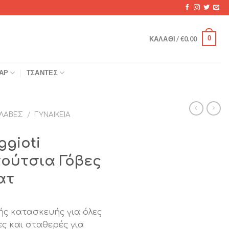
0
ΚΑΛΆΘΙ /
€
0.00
ΆΡ
ΤΣΆΝΤΕΣ
ΛΑΒΈΣ
/
ΓΥΝΑΙΚΕΊΑ
ggioti
πούτσια Γόβες
ατ
κής κατασκευής για όλες
ες και σταθερές για