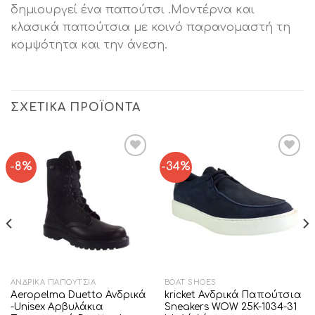
δημιουργεί ένα παπούτσι .Μοντέρνα και
κλασικά παπούτσια με κοινό παρανομαστή τη
κομψότητα και την άνεση.
ΣΧΕΤΙΚΆ ΠΡΟΪΌΝΤΑ
-8%
-34%
Add to
Add to
Wishlist
Wishlist
ΑΝΔΡΙΚΆ ΠΑΠΟΎΤΣΙΑ
BOAT SHOES
Aeropelma Duetto Ανδρικά
kricket Ανδρικά Παπούτσια
-Unisex Αρβυλάκια
Sneakers WOW 25K-1034-31