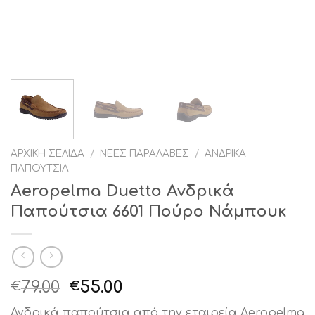
ΑΡΧΙΚΉ ΣΕΛΊΔΑ
/
ΝΈΕΣ ΠΑΡΑΛΑΒΈΣ
/
ΑΝΔΡΙΚΆ
ΠΑΠΟΎΤΣΙΑ
Aeropelma Duetto Ανδρικά
Παπούτσια 6601 Πούρο Νάμπουκ
Original
Η
79.00
55.00
€
€
price
τρέχουσα
Ανδρικά παπούτσια από την εταιρεία Aeropelma