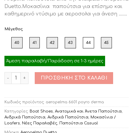
was:
τιμή
Duetto.Μοκασίνια παπούτσια για επίσημο και
€79.00.
είναι:
καθημερινό ντύσιμο με αεροσολα για άνεση …….
€55.00.
Μέγεθος
40
41
42
43
44
45
Άμεση παραλαβή/Παράδοση σε 1-3 ημέρες
Ποσότητα
ΠΡΟΣΘΉΚΗ ΣΤΟ ΚΑΛΆΘΙ
Κωδικός προϊόντος:
aeropelma 6601 poyro derma
Κατηγορίες:
Boat Shoes
,
Ανατομικά και Άνετα Παπούτσια
,
Ανδρικά Παπούτσια
,
Ανδρικά Παπούτσια
,
Μοκασίνια /
Loafers
,
Νέες Παραλαβές
,
Παπούτσια Casual
Μάρκα:
Aeropelma Duetto