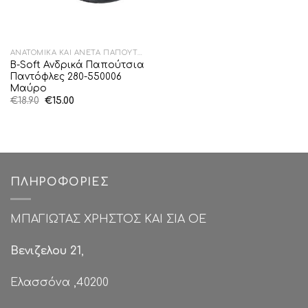
ΑΝΑΤΟΜΙΚΆ ΚΑΙ ΆΝΕΤΑ ΠΑΠΟΎΤΣΙΑ
B-Soft Ανδρικά Παπούτσια
Παντόφλες 280-550006
Μαύρο
Original
Η
€
18.90
€
15.00
price
τρέχουσα
was:
τιμή
€18.90.
είναι:
€15.00.
ΠΛΗΡΟΦΟΡΊΕΣ
ΜΠΑΓΙΩΤΑΣ ΧΡΗΣΤΟΣ ΚΑΙ ΣΙΑ ΟΕ
Βενιζελου 21
,
Ελασσόνα ,40200