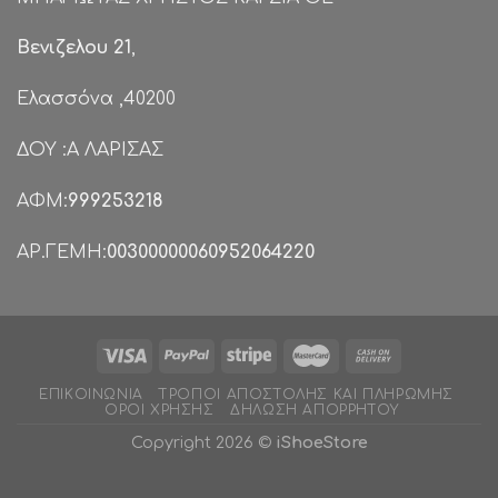
Βενιζελου 21
,
Ελασσόνα ,40200
ΔΟΥ :Α ΛΑΡΙΣΑΣ
ΑΦΜ:
999253218
ΑΡ.ΓΕΜΗ:
00300000060952064220
ΕΠΙΚΟΙΝΩΝΊΑ
ΤΡΌΠΟΙ ΑΠΟΣΤΟΛΉΣ ΚΑΙ ΠΛΗΡΩΜΉΣ
ΌΡΟΙ ΧΡΉΣΗΣ
ΔΉΛΩΣΗ ΑΠΟΡΡΉΤΟΥ
Copyright 2026 ©
iShoeStore