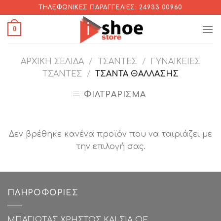
Skip
ΤΗΛΕΦΩΝΙΚΈΣ ΠΑΡΑΓΓΕΛΊΕΣ: 24933 00960
to
0
content
ΑΡΧΙΚΉ ΣΕΛΊΔΑ
/
ΤΣΆΝΤΕΣ
/
ΓΥΝΑΙΚΕΊΕΣ
ΤΣΆΝΤΕΣ
/
ΤΣΆΝΤΑ ΘΑΛΛΆΣΗΣ
ΦΙΛΤΡΆΡΙΣΜΑ
Δεν βρέθηκε κανένα προϊόν που να ταιριάζει με
την επιλογή σας.
ΠΛΗΡΟΦΟΡΊΕΣ
ΜΠΑΓΙΩΤΑΣ ΧΡΗΣΤΟΣ ΚΑΙ ΣΙΑ ΟΕ