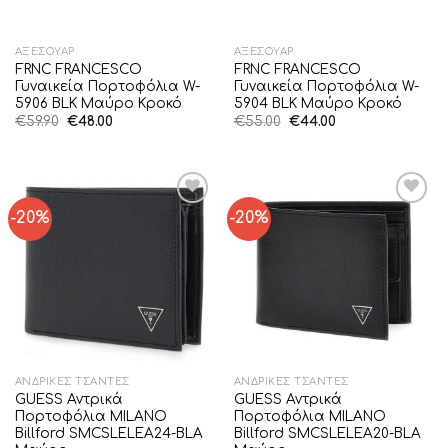
ΑΞΕΣΟΥΆΡ
ΑΞΕΣΟΥΆΡ
FRNC FRANCESCO
FRNC FRANCESCO
Γυναικεία Πορτοφόλια W-
Γυναικεία Πορτοφόλια W-
5906 BLK Μαύρο Κροκό
5904 BLK Μαύρο Κροκό
Original
Η
Original
Η
€
59.90
€
48.00
€
55.00
€
44.00
price
τρέχουσα
price
τρέχουσα
was:
τιμή
was:
τιμή
€59.90.
είναι:
€55.00.
είναι:
€48.00.
€44.00.
-20%
-20%
Add to
Add to
Wishlist
Wishlist
ΑΝΔΡΙΚΈΣ ΤΣΆΝΤΕΣ
ΑΝΔΡΙΚΈΣ ΤΣΆΝΤΕΣ
GUESS Αντρικά
GUESS Αντρικά
Πορτοφόλια MILANO
Πορτοφόλια MILANO
Billford SMCSLELEA24-BLA
Billford SMCSLELEA20-BLA