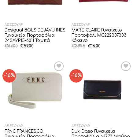
ΑΞΕΣΟΥΆΡ
ΑΞΕΣΟΥΆΡ
Desigual BOLS DEJAVU INES
MARIE CLAIRE Γυναικείο
Γυναικεία Πορτοφόλια
Πορτοφόλι MC222307303
24SAYP15-6011 Ταμπά
Κόκκινο
Original
Η
Original
Η
€
69.00
€
59.00
€
39.95
€
16.00
price
τρέχουσα
price
τρέχουσα
was:
τιμή
was:
τιμή
€69.00.
είναι:
€39.95.
είναι:
€59.00.
€16.00.
-16%
-16%
Add to
Add to
Wishlist
Wishlist
ΑΞΕΣΟΥΆΡ
ΑΞΕΣΟΥΆΡ
FRNC FRANCESCO
Duki Daso Γυναικεία
Γυναικεία Πορτοφόλια
Πορτοφόλια N1773 Μαύρο