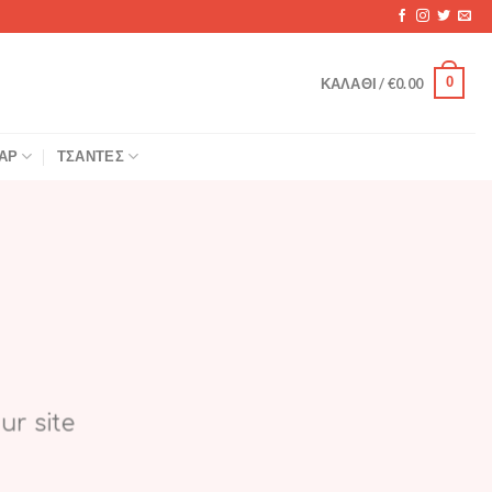
0
ΚΑΛΆΘΙ /
€
0.00
ΆΡ
ΤΣΆΝΤΕΣ
ur site