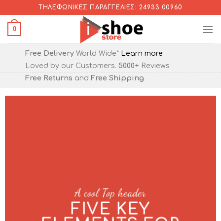
Skip
ΤΗΛΕΦΩΝΙΚΈΣ ΠΑΡΑΓΓΕΛΊΕΣ: 24933 00960
to
0
content
Free Delivery
World Wide*
Learn more
Loved by our Customers.
5000+
Reviews
Free Returns
and
Free Shipping
A cool Top header
FIVE KEY