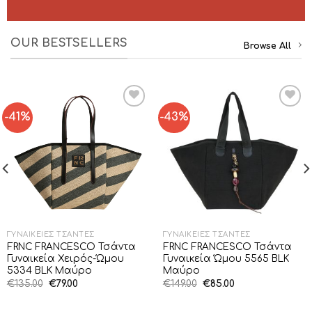
OUR BESTSELLERS
Browse All
-41%
-43%
Add to
Add to
Wishlist
Wishlist
ΓΥΝΑΙΚΕΊΕΣ ΤΣΆΝΤΕΣ
ΓΥΝΑΙΚΕΊΕΣ ΤΣΆΝΤΕΣ
FRNC FRANCESCO Τσάντα
FRNC FRANCESCO Τσάντα
Γυναικεία Χειρός-Ώμου
Γυναικεία Ώμου 5565 BLK
5334 BLK Μαύρο
Μαύρο
Original
Η
Original
Η
€
135.00
€
79.00
€
149.00
€
85.00
price
τρέχουσα
price
τρέχουσα
was:
τιμή
was:
τιμή
€135.00.
είναι:
€149.00.
είναι: