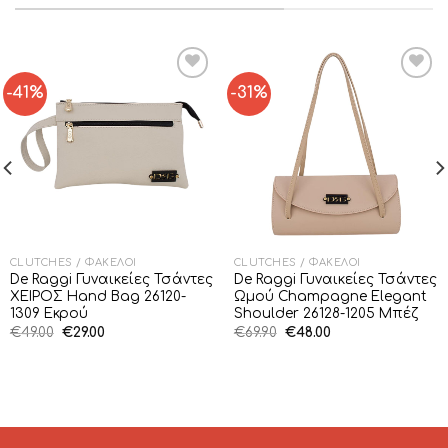
-41%
-31%
Add to
Add to
Wishlist
Wishlist
CLUTCHES / ΦΆΚΕΛΟΙ
CLUTCHES / ΦΆΚΕΛΟΙ
De Raggi Γυναικείες Τσάντες
De Raggi Γυναικείες Τσάντες
ΧΕΙΡΟΣ Hand Bag 26120-
Ωμού Champagne Elegant
1309 Εκρού
Shoulder 26128-1205 Μπέζ
Original
Η
Original
Η
€
49.00
€
29.00
€
69.90
€
48.00
price
τρέχουσα
price
τρέχουσα
was:
τιμή
was:
τιμή
€49.00.
είναι:
€69.90.
είναι:
€29.00.
€48.00.