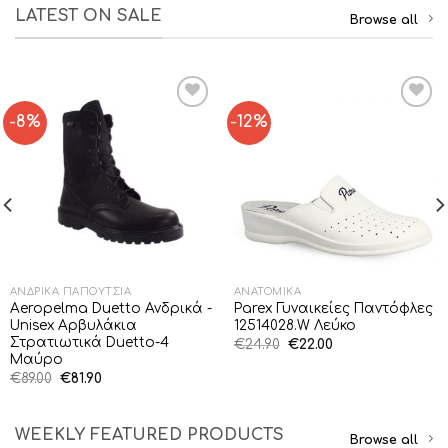
€79.00.
€85.00.
LATEST ON SALE
Browse all
-8%
-12%
Add to
Add to
Wishlist
Wishlist
ΑΝΔΡΙΚΆ ΠΑΠΟΎΤΣΙΑ
ΑΝΑΤΟΜΙΚΆ
Aeropelma Duetto Ανδρικά -
Parex Γυναικείες Παντόφλες
Unisex Αρβυλάκια
12514028.W Λεύκο
Στρατιωτικά Duetto-4
Original
Η
€
24.90
€
22.00
price
τρέχουσα
Μαύρο
was:
τιμή
Original
Η
€
89.00
€
81.90
€24.90.
είναι:
price
τρέχουσα
€22.00.
was:
τιμή
€89.00.
είναι:
€81.90.
WEEKLY FEATURED PRODUCTS
Browse all