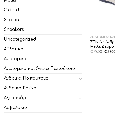
Mules
Oxford
Slip-on
Sneakers
ΑΝΑΤΟΜΙΚΆ ΚΑ
Uncategorized
ZEN Air Ανδ
Μπλέ Δέρμα
Αθλητικά
Origi
€
79.00
€
29.0
price
was:
Ανατομικά
€79.00
Ανατομικά και Άνετα Παπούτσια
Ανδρικά Παπούτσια
Ανδρικά Ρούχα
Αξεσουάρ
Αρβυλάκια