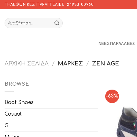
Skip
ΤΗΛΕΦΩΝΙΚΈΣ ΠΑΡΑΓΓΕΛΊΕΣ: 24933 00960
to
content
ΝΈΕΣ ΠΑΡΑΛΑΒΈΣ
ΑΡΧΙΚΉ ΣΕΛΊΔΑ
/
ΜΆΡΚΕΣ
/
ZEN AGE
BROWSE
-63%
Boat Shoes
Casual
G