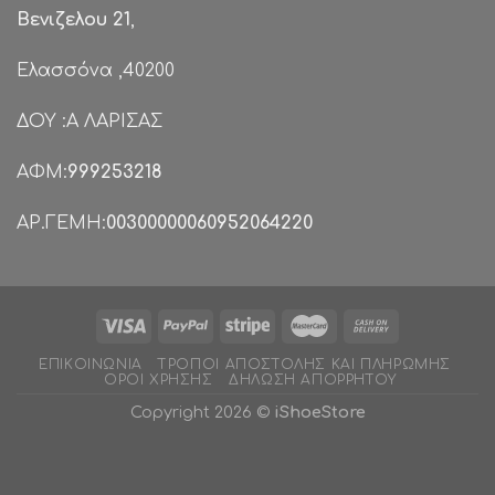
Βενιζελου 21
,
Ελασσόνα ,40200
ΔΟΥ :Α ΛΑΡΙΣΑΣ
ΑΦΜ:
999253218
ΑΡ.ΓΕΜΗ:
00300000060952064220
ΕΠΙΚΟΙΝΩΝΊΑ
ΤΡΌΠΟΙ ΑΠΟΣΤΟΛΉΣ ΚΑΙ ΠΛΗΡΩΜΉΣ
ΌΡΟΙ ΧΡΉΣΗΣ
ΔΉΛΩΣΗ ΑΠΟΡΡΉΤΟΥ
Copyright 2026 ©
iShoeStore