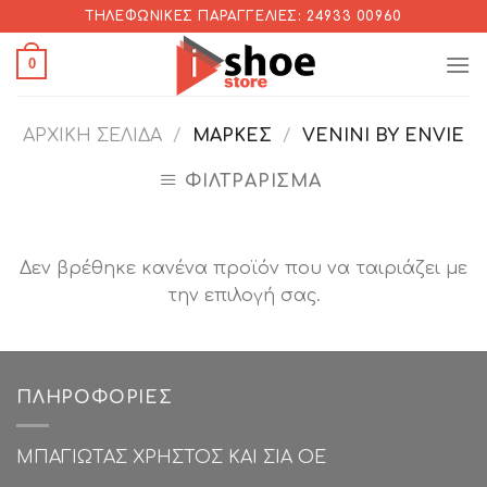
Skip
ΤΗΛΕΦΩΝΙΚΈΣ ΠΑΡΑΓΓΕΛΊΕΣ: 24933 00960
to
0
content
ΑΡΧΙΚΉ ΣΕΛΊΔΑ
/
ΜΆΡΚΕΣ
/
VENINI BY ENVIE
ΦΙΛΤΡΆΡΙΣΜΑ
Δεν βρέθηκε κανένα προϊόν που να ταιριάζει με
την επιλογή σας.
ΠΛΗΡΟΦΟΡΊΕΣ
ΜΠΑΓΙΩΤΑΣ ΧΡΗΣΤΟΣ ΚΑΙ ΣΙΑ ΟΕ