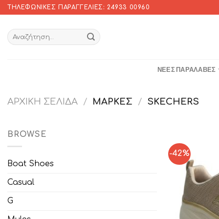
Skip
ΤΗΛΕΦΩΝΙΚΈΣ ΠΑΡΑΓΓΕΛΊΕΣ: 24933 00960
to
content
ΝΈΕΣ ΠΑΡΑΛΑΒΈΣ
ΑΡΧΙΚΉ ΣΕΛΊΔΑ
/
ΜΆΡΚΕΣ
/
SKECHERS
BROWSE
-42%
Boat Shoes
Casual
G