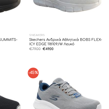
SNEAKERS
 SUMMITS-
Skechers Ανδρικά Αθλητικά BOBS FLEX-
ICY EDGE 118109/W Λευκό
Original
Η
€
79.00
€
49.00
price
τρέχουσα
was:
τιμή
€79.00.
είναι:
€49.00.
-45%
Add to
Add to
Wishlist
Wishlist