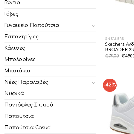
Γάντια
Γόβες
Γυναικεία Παπούτσια
Εσπαντρίγιες
SNEAKERS
Skechers Αν
Κάλτσες
BROADER 23
Origi
€
79.00
€
49.0
Μπαλαρίνες
price
was:
€79.00
Μποτάκια
Νέες Παραλαβές
-42%
Νυφικά
Παντόφλες Σπιτιού
Παπούτσια
Παπούτσια Casual