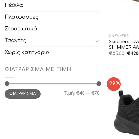
Πέδιλα
Πλατφόρμες
Στρατιωτικά
SNEAKERS
Τσάντες
Skechers Γυ
SHIMMER AW
Χωρίς κατηγορία
Origi
€
85.00
€
49.0
price
was:
€85.0
ΦΙΛΤΡΆΡΙΣΜΑ ΜΕ ΤΙΜΉ
-29%
Ελάχιστη
Μέγιστη
Τιμή:
€40
—
€70
ΦΙΛΤΡΆΡΙΣΜΑ
τιμή
τιμή