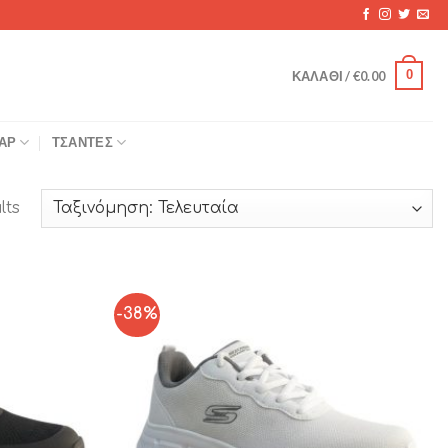
0
ΚΑΛΆΘΙ /
€
0.00
ΆΡ
ΤΣΆΝΤΕΣ
lts
-38%
Add to
Add to
Wishlist
Wishlist