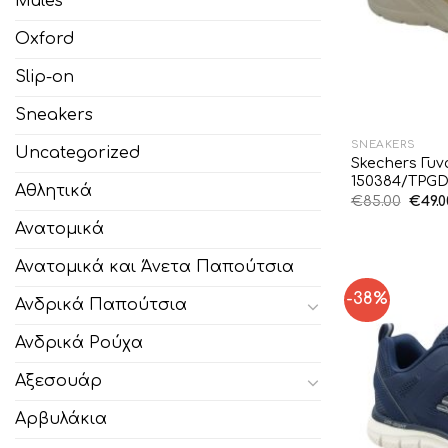
Mules
Oxford
Slip-on
Sneakers
SNEAKERS
Uncategorized
Skechers Γυν
150384/TPG
Αθλητικά
Origi
€
85.00
€
49.0
price
was:
Ανατομικά
€85.0
Ανατομικά και Άνετα Παπούτσια
-38%
Ανδρικά Παπούτσια
Ανδρικά Ρούχα
Αξεσουάρ
Αρβυλάκια