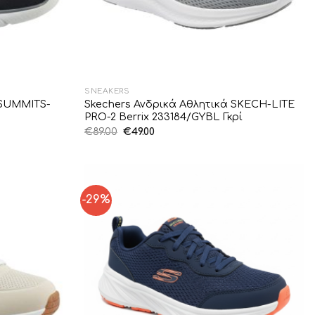
SNEAKERS
 SUMMITS-
Skechers Ανδρικά Αθλητικά SKECH-LITE
ο
PRO-2 Berrix 233184/GYBL Γκρί
Original
Η
€
89.00
€
49.00
price
τρέχουσα
was:
τιμή
€89.00.
είναι:
€49.00.
-29%
Add to
Add to
Wishlist
Wishlist