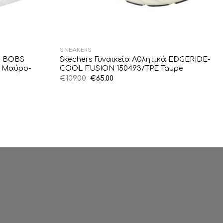
SNEAKERS
κά BOBS
Skechers Γυναικεία Αθλητικά EDGERIDE-
 Μαύρο-
COOL FUSION 150493/TPE Taupe
Original
Η
€
109.00
€
65.00
price
τρέχουσα
was:
τιμή
€109.00.
είναι:
€65.00.