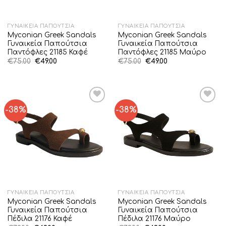
ΓΥΝΑΙΚΕΊΑ ΠΑΠΟΎΤΣΙΑ
ΓΥΝΑΙΚΕΊΑ ΠΑΠΟΎΤΣΙΑ
Myconian Greek Sandals
Myconian Greek Sandals
Γυναικεία Παπούτσια
Γυναικεία Παπούτσια
Παντόφλες 21185 Καφέ
Παντόφλες 21185 Μαύρο
Original
Η
Original
Η
€
75.00
€
49.00
€
75.00
€
49.00
price
τρέχουσα
price
τρέχουσα
was:
τιμή
was:
τιμή
€75.00.
είναι:
€75.00.
είναι:
€49.00.
€49.00.
-38%
-38%
Add to
Add to
Wishlist
Wishlist
ΓΥΝΑΙΚΕΊΑ ΠΑΠΟΎΤΣΙΑ
ΓΥΝΑΙΚΕΊΑ ΠΑΠΟΎΤΣΙΑ
Myconian Greek Sandals
Myconian Greek Sandals
Γυναικεία Παπούτσια
Γυναικεία Παπούτσια
Πέδιλα 21176 Καφέ
Πέδιλα 21176 Μαύρο