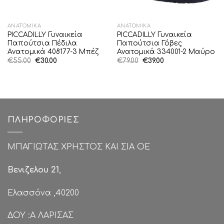
ΑΝΑΤΟΜΙΚΆ
ΑΝΑΤΟΜΙΚΆ
PICCADILLY Γυναικεία
PICCADILLY Γυναικεία
Παπούτσια Πέδιλα
Παπούτσια Γόβες
Ανατoμικά 408177-3 Μπέζ
Ανατoμικά 334001-2 Μαύρο
Original
Η
Original
Η
€
55.00
€
30.00
€
79.00
€
39.00
price
τρέχουσα
price
τρέχουσα
was:
τιμή
was:
τιμή
€55.00.
είναι:
€79.00.
είναι:
€30.00.
€39.00.
ΠΛΗΡΟΦΟΡΊΕΣ
ΜΠΑΓΙΩΤΑΣ ΧΡΗΣΤΟΣ ΚΑΙ ΣΙΑ ΟΕ
Βενιζελου 21
,
Ελασσόνα ,40200
ΔΟΥ :Α ΛΑΡΙΣΑΣ