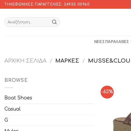
Skip
ΤΗΛΕΦΩΝΙΚΈΣ ΠΑΡΑΓΓΕΛΊΕΣ: 24933 00960
to
content
ΝΈΕΣ ΠΑΡΑΛΑΒΈΣ
ΑΡΧΙΚΉ ΣΕΛΊΔΑ
/
ΜΆΡΚΕΣ
/
MUSSE&CLOU
BROWSE
-63%
Boat Shoes
Casual
G