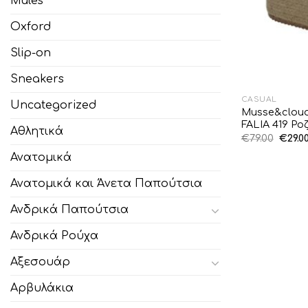
Mules
Oxford
Slip-on
Sneakers
CASUAL
Uncategorized
Musse&cloud
FALIA 419 Ρο
Αθλητικά
Origi
€
79.00
€
29.0
price
was:
Ανατομικά
€79.00
Ανατομικά και Άνετα Παπούτσια
Ανδρικά Παπούτσια
Ανδρικά Ρούχα
Αξεσουάρ
Αρβυλάκια