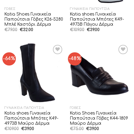
ΓΌΒΕΣ
ΓΥΝΑΙΚΕΊΑ ΠΑΠΟΎΤΣΙΑ
Katia Shoes Γυναικεία
Katia shoes Γυναικεία
Παπούτσια Γόβες Κ26-5280
Παπούτσια Μπότες K49-
Μπλέ Καστόρι Δέρμα
4973B Πάγου Δέρμα
Original
Η
Original
Η
€
79.00
€
32.00
€
109.00
€
39.00
price
τρέχουσα
price
τρέχουσα
was:
τιμή
was:
τιμή
€79.00.
είναι:
€109.00.
είναι:
€32.00.
€39.00.
-64%
-48%
Add to
Add to
Wishlist
Wishlist
ΓΥΝΑΙΚΕΊΑ ΠΑΠΟΎΤΣΙΑ
ΓΌΒΕΣ
Katia shoes Γυναικεία
Katia Shoes Γυναικεία
Παπούτσια Μπότες K49-
Παπούτσια Γόβες Κ44-1809
4973B Μαύρο Δέρμα
Μαύρο Δέρμα
Original
Η
Original
Η
€
109.00
€
39.00
€
75.00
€
39.00
price
τρέχουσα
price
τρέχουσα