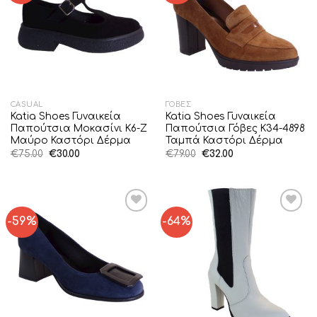
CASUAL
ΓΌΒΕΣ
Katia Shoes Γυναικεία
Katia Shoes Γυναικεία
Παπούτσια Μοκασίνι Κ6-Ζ
Παπούτσια Γόβες Κ34-4898
Μαύρο Καστόρι Δέρμα
Ταμπά Καστόρι Δέρμα
Original
Η
Original
Η
€
75.00
€
30.00
€
79.00
€
32.00
price
τρέχουσα
price
τρέχουσα
was:
τιμή
was:
τιμή
€75.00.
είναι:
€79.00.
είναι:
€30.00.
€32.00.
-59%
-64%
Add to
Add to
Wishlist
Wishlist