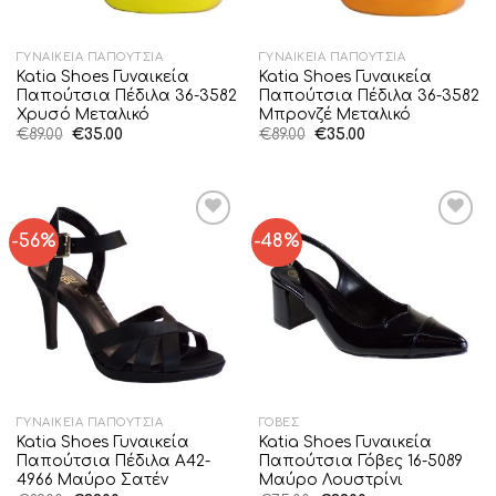
ΓΥΝΑΙΚΕΊΑ ΠΑΠΟΎΤΣΙΑ
ΓΥΝΑΙΚΕΊΑ ΠΑΠΟΎΤΣΙΑ
Katia Shoes Γυναικεία
Katia Shoes Γυναικεία
Παπούτσια Πέδιλα 36-3582
Παπούτσια Πέδιλα 36-3582
Χρυσό Μεταλικό
Μπρονζέ Μεταλικό
Original
Η
Original
Η
€
89.00
€
35.00
€
89.00
€
35.00
price
τρέχουσα
price
τρέχουσα
was:
τιμή
was:
τιμή
€89.00.
είναι:
€89.00.
είναι:
€35.00.
€35.00.
-56%
-48%
Add to
Add to
Wishlist
Wishlist
ΓΥΝΑΙΚΕΊΑ ΠΑΠΟΎΤΣΙΑ
ΓΌΒΕΣ
Katia Shoes Γυναικεία
Katia Shoes Γυναικεία
Παπούτσια Πέδιλα A42-
Παπούτσια Γόβες 16-5089
4966 Μαύρο Σατέν
Μαύρο Λουστρίνι