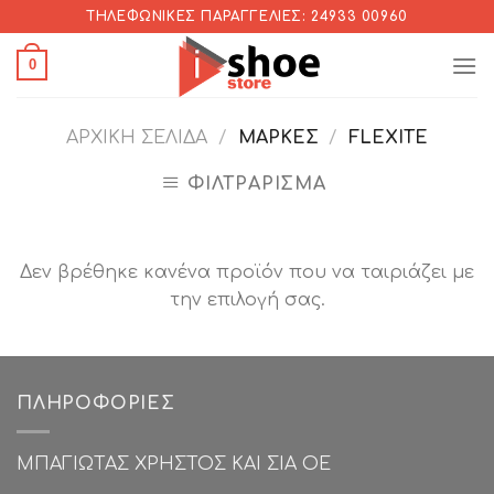
Skip
ΤΗΛΕΦΩΝΙΚΈΣ ΠΑΡΑΓΓΕΛΊΕΣ: 24933 00960
to
0
content
ΑΡΧΙΚΉ ΣΕΛΊΔΑ
/
ΜΆΡΚΕΣ
/
FLEXITE
ΦΙΛΤΡΆΡΙΣΜΑ
Δεν βρέθηκε κανένα προϊόν που να ταιριάζει με
την επιλογή σας.
ΠΛΗΡΟΦΟΡΊΕΣ
ΜΠΑΓΙΩΤΑΣ ΧΡΗΣΤΟΣ ΚΑΙ ΣΙΑ ΟΕ