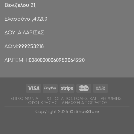
Βενιζελου 21
,
Ελασσόνα ,40200
ΔΟΥ :Α ΛΑΡΙΣΑΣ
ΑΦΜ:
999253218
ΑΡ.ΓΕΜΗ:
00300000060952064220
ΕΠΙΚΟΙΝΩΝΊΑ
ΤΡΌΠΟΙ ΑΠΟΣΤΟΛΉΣ ΚΑΙ ΠΛΗΡΩΜΉΣ
ΌΡΟΙ ΧΡΉΣΗΣ
ΔΉΛΩΣΗ ΑΠΟΡΡΉΤΟΥ
Copyright 2026 ©
iShoeStore