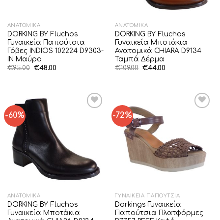
ΑΝΑΤΟΜΙΚΆ
ΑΝΑΤΟΜΙΚΆ
DORKING BY Fluchos
DORKING BY Fluchos
Γυναικεία Παπούτσια
Γυναικεία Μποτάκια
Γόβες INDIOS 102224 D9303-
Ανατομικά CHIARA D9134
IN Μαύρο
Ταμπά Δέρμα
Original
Η
Original
Η
€
95.00
€
48.00
€
109.00
€
44.00
price
τρέχουσα
price
τρέχουσα
was:
τιμή
was:
τιμή
€95.00.
είναι:
€109.00.
είναι:
€48.00.
€44.00.
-60%
-72%
Add to
Add to
Wishlist
Wishlist
ΑΝΑΤΟΜΙΚΆ
ΓΥΝΑΙΚΕΊΑ ΠΑΠΟΎΤΣΙΑ
DORKING BY Fluchos
Dorkings Γυναικεία
Γυναικεία Μποτάκια
Παπούτσια Πλατφόρμες