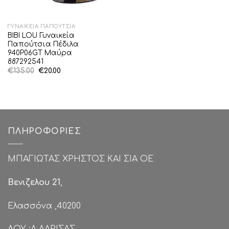
ΓΥΝΑΙΚΕΊΑ ΠΑΠΟΎΤΣΙΑ
BIBI LOU Γυναικεία
Παπούτσια Πέδιλα
940P06GT Μαύρα
887292541
Original
Η
€
135.00
€
20.00
price
τρέχουσα
was:
τιμή
€135.00.
είναι:
€20.00.
ΠΛΗΡΟΦΟΡΊΕΣ
ΜΠΑΓΙΩΤΑΣ ΧΡΗΣΤΟΣ ΚΑΙ ΣΙΑ ΟΕ
Βενιζελου 21
,
Ελασσόνα ,40200