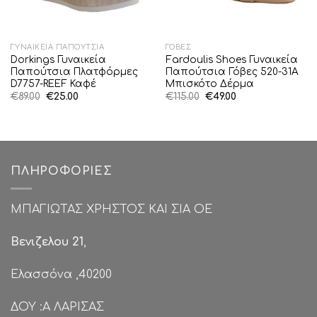
ΓΥΝΑΙΚΕΊΑ ΠΑΠΟΎΤΣΙΑ
ΓΌΒΕΣ
Dorkings Γυναικεία
Fardoulis Shoes Γυναικεία
Παπούτσια Πλατφόρμες
Παπούτσια Γόβες 520-31A
D7757-REEF Καφέ
Μπισκότο Δέρμα
Original
Η
Original
Η
€
89.00
€
25.00
€
115.00
€
49.00
price
τρέχουσα
price
τρέχουσα
was:
τιμή
was:
τιμή
€89.00.
είναι:
€115.00.
είναι:
€25.00.
€49.00.
ΠΛΗΡΟΦΟΡΊΕΣ
ΜΠΑΓΙΩΤΑΣ ΧΡΗΣΤΟΣ ΚΑΙ ΣΙΑ ΟΕ
Βενιζελου 21
,
Ελασσόνα ,40200
ΔΟΥ :Α ΛΑΡΙΣΑΣ