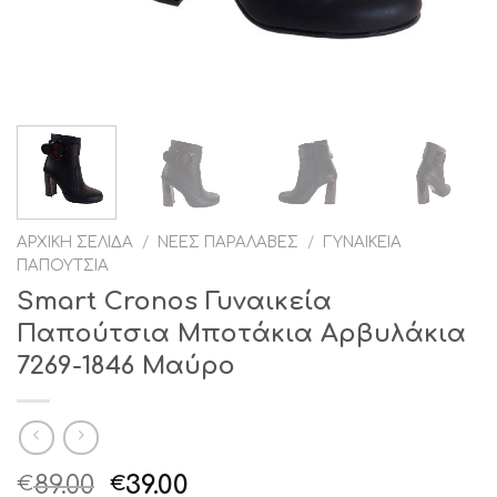
ΑΡΧΙΚΉ ΣΕΛΊΔΑ
/
ΝΈΕΣ ΠΑΡΑΛΑΒΈΣ
/
ΓΥΝΑΙΚΕΊΑ
ΠΑΠΟΎΤΣΙΑ
Smart Cronos Γυναικεία
Παπούτσια Μποτάκια Αρβυλάκια
7269-1846 Μαύρο
Original
Η
89.00
39.00
€
€