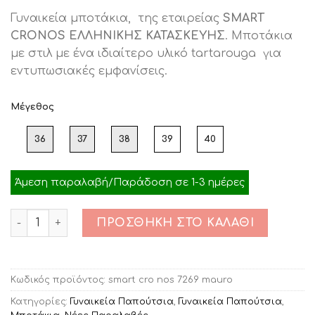
price
τρέχουσα
Γυναικεία μποτάκια, της εταιρείας
SMART
was:
τιμή
CRONOS ΕΛΛΗΝΙΚΗΣ ΚΑΤΑΣΚΕΥΗΣ
. Μποτάκια
€89.00.
είναι:
με στιλ με ένα ιδιαίτερο υλικό tartarouga για
€39.00.
εντυπωσιακές εμφανίσεις.
Μέγεθος
36
37
38
39
40
Άμεση παραλαβή/Παράδοση σε 1-3 ημέρες
Ποσότητα
ΠΡΟΣΘΉΚΗ ΣΤΟ ΚΑΛΆΘΙ
Κωδικός προϊόντος:
smart cro nos 7269 mauro
Κατηγορίες:
Γυναικεία Παπούτσια
,
Γυναικεία Παπούτσια
,