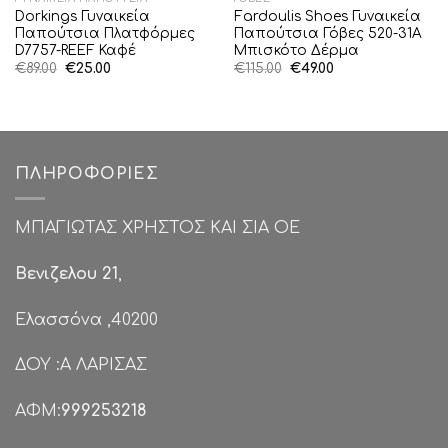
Dorkings Γυναικεία
Fardoulis Shoes Γυναικεία
Παπούτσια Πλατφόρμες
Παπούτσια Γόβες 520-31A
D7757-REEF Καφέ
Μπισκότο Δέρμα
Original
Η
Original
Η
€
89.00
€
25.00
€
115.00
€
49.00
price
τρέχουσα
price
τρέχουσα
was:
τιμή
was:
τιμή
€89.00.
είναι:
€115.00.
είναι:
€25.00.
€49.00.
ΠΛΗΡΟΦΟΡΊΕΣ
ΜΠΑΓΙΩΤΑΣ ΧΡΗΣΤΟΣ ΚΑΙ ΣΙΑ ΟΕ
Βενιζελου 21
,
Ελασσόνα ,40200
ΔΟΥ :Α ΛΑΡΙΣΑΣ
ΑΦΜ:
999253218