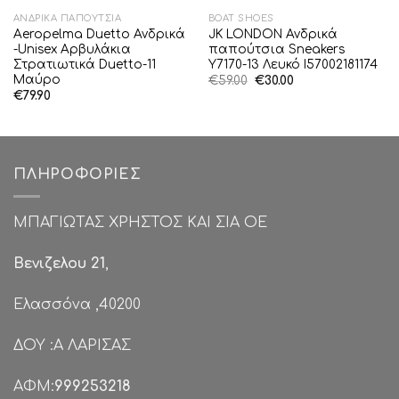
ΑΝΔΡΙΚΆ ΠΑΠΟΎΤΣΙΑ
BOAT SHOES
Aeropelma Duetto Ανδρικά
JK LONDON Ανδρικά
-Unisex Αρβυλάκια
παπούτσια Sneakers
Στρατιωτικά Duetto-11
Y7170-13 Λευκό I57002181174
Μαύρο
Original
Η
€
59.00
€
30.00
price
τρέχουσα
€
79.90
was:
τιμή
€59.00.
είναι:
€30.00.
ΠΛΗΡΟΦΟΡΊΕΣ
ΜΠΑΓΙΩΤΑΣ ΧΡΗΣΤΟΣ ΚΑΙ ΣΙΑ ΟΕ
Βενιζελου 21
,
Ελασσόνα ,40200
ΔΟΥ :Α ΛΑΡΙΣΑΣ
ΑΦΜ:
999253218