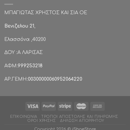
ΜΠΑΓΙΩΤΑΣ ΧΡΗΣΤΟΣ ΚΑΙ ΣΙΑ ΟΕ
Βενιζελου 21
,
Ελασσόνα ,40200
ΔΟΥ :Α ΛΑΡΙΣΑΣ
ΑΦΜ:
999253218
ΑΡ.ΓΕΜΗ:
00300000060952064220
ΕΠΙΚΟΙΝΩΝΊΑ
ΤΡΌΠΟΙ ΑΠΟΣΤΟΛΉΣ ΚΑΙ ΠΛΗΡΩΜΉΣ
ΌΡΟΙ ΧΡΉΣΗΣ
ΔΉΛΩΣΗ ΑΠΟΡΡΉΤΟΥ
Copyright 2026 ©
iShoeStore