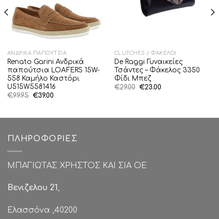
ΑΝΔΡΙΚΆ ΠΑΠΟΎΤΣΙΑ
CLUTCHES / ΦΆΚΕΛΟΙ
Renato Garini Ανδρικά
De Raggi Γυναικείες
παπούτσια LOAFERS 15W-
Τσάντες – Φάκελος 3350
558 Καμήλο Καστόρι
Φίδι Μπεζ
U515W5581416
Original
Η
€
29.00
€
23.00
price
τρέχουσα
Original
Η
€
99.95
€
39.00
was:
τιμή
price
τρέχουσα
€29.00.
είναι:
was:
τιμή
€23.00.
€99.95.
είναι:
€39.00.
ΠΛΗΡΟΦΟΡΊΕΣ
ΜΠΑΓΙΩΤΑΣ ΧΡΗΣΤΟΣ ΚΑΙ ΣΙΑ ΟΕ
Βενιζελου 21
,
Ελασσόνα ,40200