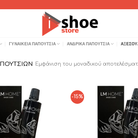
ΓΥΝΑΙΚΕΊΑ ΠΑΠΟΎΤΣΙΑ
ΑΝΔΡΙΚΆ ΠΑΠΟΎΤΣΙΑ
ΑΞΕΣΟΥ
ΑΠΟΥΤΣΙΏΝ
Εμφάνιση του μοναδικού αποτελέσματ
-15%
Add to
Wishlist