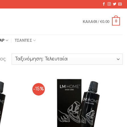
0
ΚΑΛΆΘΙ /
€
0.00
ΆΡ
ΤΣΆΝΤΕΣ
ος
-15%
Add to
Add to
Wishlist
Wishlist