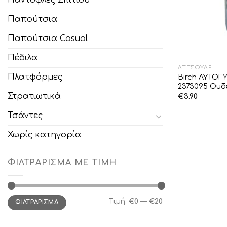
Παντόφλες Σπιτιού
Παπούτσια
Παπούτσια Casual
Πέδιλα
ΑΞΕΣΟΥΆΡ
Πλατφόρμες
Birch ΑΥΤΟΓ
2373095 Ουδ
Στρατιωτικά
€
3.90
Τσάντες
Χωρίς κατηγορία
ΦΙΛΤΡΆΡΙΣΜΑ ΜΕ ΤΙΜΉ
Ελάχιστη
Μέγιστη
Τιμή:
€0
—
€20
ΦΙΛΤΡΆΡΙΣΜΑ
τιμή
τιμή