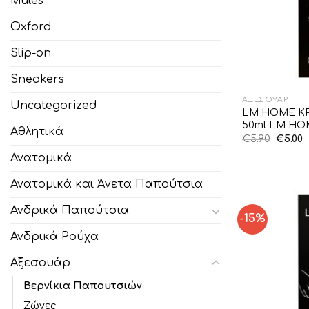
Mules
Oxford
Slip-on
Sneakers
ΑΞΕΣΟΥΆΡ
Uncategorized
LM HOME Κ
50ml LM HO
Αθλητικά
Origin
€
5.90
€
5.00
price
τ
was:
τ
Ανατομικά
€5.90.
ε
€
Ανατομικά και Άνετα Παπούτσια
Ανδρικά Παπούτσια
-15%
Ανδρικά Ρούχα
Αξεσουάρ
Βερνίκια Παπουτσιών
Ζώνες