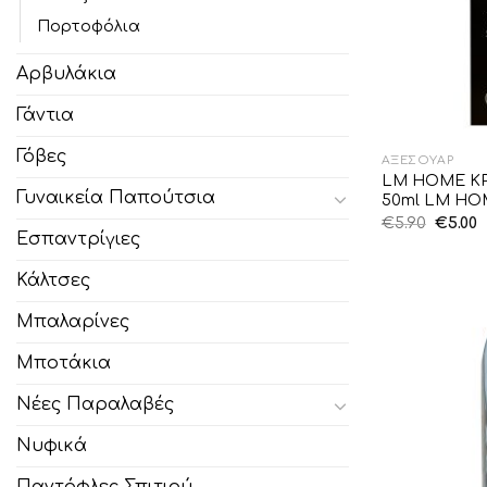
Πορτοφόλια
Αρβυλάκια
Γάντια
Γόβες
ΑΞΕΣΟΥΆΡ
LM HOME Κ
Γυναικεία Παπούτσια
50ml LM HOM
Origin
€
5.90
€
5.00
price
τ
Εσπαντρίγιες
was:
τ
€5.90.
ε
Κάλτσες
€
Μπαλαρίνες
Μποτάκια
Νέες Παραλαβές
Νυφικά