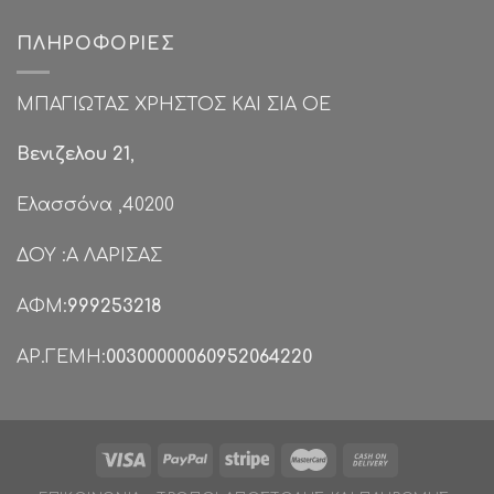
ΠΛΗΡΟΦΟΡΊΕΣ
ΜΠΑΓΙΩΤΑΣ ΧΡΗΣΤΟΣ ΚΑΙ ΣΙΑ ΟΕ
Βενιζελου 21
,
Ελασσόνα ,40200
ΔΟΥ :Α ΛΑΡΙΣΑΣ
ΑΦΜ:
999253218
ΑΡ.ΓΕΜΗ:
00300000060952064220